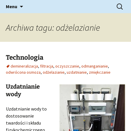
Uzdatnianie wody
Przejdź
Szukaj:
AquaSerwis
Menu
do
treści
Archiwa tagu: odżelazianie
Technologia
demineralizacja
,
filtracja
,
oczyszczanie
,
odmanganianie
,
odwrócona osmoza
,
odżelazianie
,
uzdatnianie
,
zmiękczanie
Uzdatnianie
wody
Uzdatnianie wody to
dostosowanie
twardości i składu
fizykochemicznego