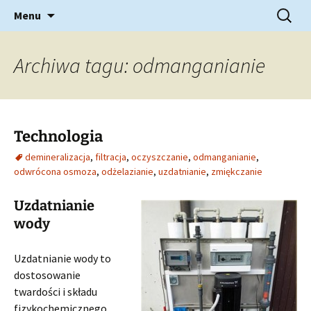
Uzdatnianie wody
Przejdź
Szukaj:
AquaSerwis
Menu
do
treści
Archiwa tagu: odmanganianie
Technologia
demineralizacja
,
filtracja
,
oczyszczanie
,
odmanganianie
,
odwrócona osmoza
,
odżelazianie
,
uzdatnianie
,
zmiękczanie
Uzdatnianie
wody
Uzdatnianie wody to
dostosowanie
twardości i składu
fizykochemicznego